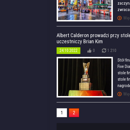
zaczyna
zwraca
Wię
Albert Calderon prowadzi przy stol
uczestniczy Brian Kim
24.10.2022
0
1 210
Stół fi
Five Di
stole f
stole f
nagrodę
Wię
1
2