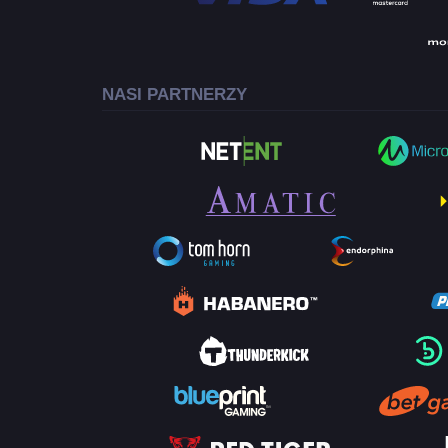
NASI PARTNERZY