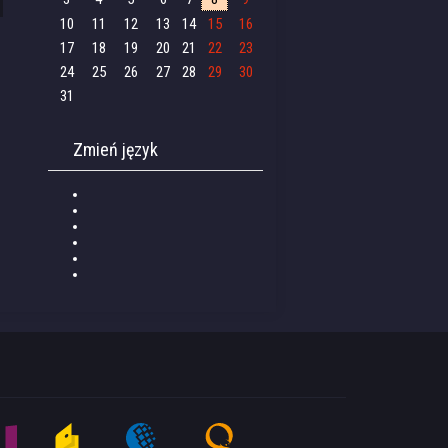
10
11
12
13
14
15
16
17
18
19
20
21
22
23
24
25
26
27
28
29
30
31
Zmień język