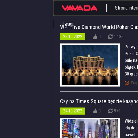
Strona inte
Uwagi
WPT Five Diamond World Poker Clas
25.10.2022
0
1 185
Po wyem
Poker C
pulę na
piątek.
30 gracz
Wię
Czy na Times Square będzie kasyn
24.10.2022
0
979
Widziel
idą do 
nawet g