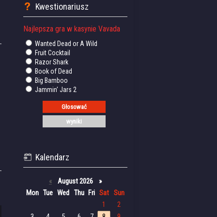
Kwestionariusz
Najlepsza gra w kasynie Vavada
Wanted Dead or A Wild
Fruit Cocktail
Razor Shark
Book of Dead
Big Bamboo
Jammin' Jars 2
Kalendarz
«
August 2026 »
Mon
Tue
Wed
Thu
Fri
Sat
Sun
1
2
3
4
5
6
7
8
9